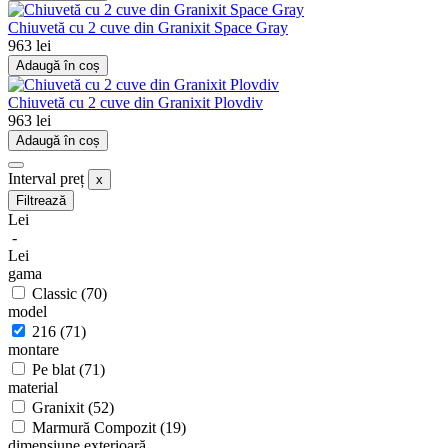
Chiuvetă cu 2 cuve din Granixit Space Gray
963 lei
Adaugă în coș
Chiuvetă cu 2 cuve din Granixit Plovdiv
963 lei
Adaugă în coș
Interval preț
x
Filtrează
Lei
-
Lei
gama
Classic
(70)
model
216
(71)
montare
Pe blat
(71)
material
Granixit
(52)
Marmură Compozit
(19)
dimensiune exterioară