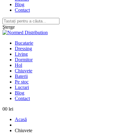
Blog
Contact
Şterge
Bucatarie
Dressing
Living
Dormitor
Hol
Chiuvete
Baterii
Pe stoc
Lucrari
Blog
Contact
0
0 lei
Acasă
Chiuvete