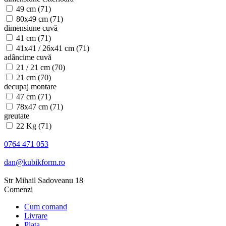
49 cm
(71)
80x49 cm
(71)
dimensiune cuvă
41 cm
(71)
41x41 / 26x41 cm
(71)
adâncime cuvă
21 / 21 cm
(70)
21 cm
(70)
decupaj montare
47 cm
(71)
78x47 cm
(71)
greutate
22 Kg
(71)
0764 471 053
dan@kubikform.ro
Str Mihail Sadoveanu 18
Comenzi
Cum comand
Livrare
Plata