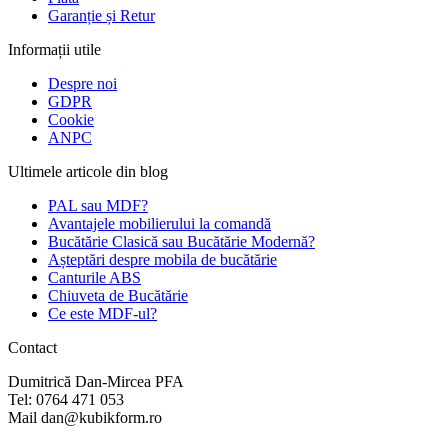
Garanție și Retur
Informații utile
Despre noi
GDPR
Cookie
ANPC
Ultimele articole din blog
PAL sau MDF?
Avantajele mobilierului la comandă
Bucătărie Clasică sau Bucătărie Modernă?
Așteptări despre mobila de bucătărie
Canturile ABS
Chiuveta de Bucătărie
Ce este MDF-ul?
Contact
Dumitrică Dan-Mircea PFA
Tel: 0764 471 053
Mail dan@kubikform.ro