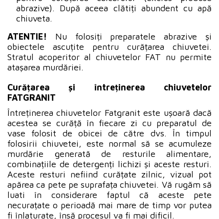
abrazive). După aceea clătiți abundent cu apă
chiuveta.
ATENTIE!
Nu folosiți preparatele abrazive și
obiectele ascuțite pentru curățarea chiuvetei.
Stratul acoperitor al chiuvetelor FAT nu permite
atașarea murdăriei.
Curățarea și întreținerea chiuvetelor
FATGRANIT
Întreținerea chiuvetelor Fatgranit este ușoară dacă
acestea se curăță în fiecare zi cu preparatul de
vase folosit de obicei de către dvs. În timpul
folosirii chiuvetei, este normal să se acumuleze
murdărie generată de resturile alimentare,
combinațiile de detergenți lichizi și aceste resturi.
Aceste resturi nefiind curățate zilnic, vizual pot
apărea ca pete pe suprafața chiuvetei. Vă rugăm să
luati în considerare faptul că aceste pete
necurațate o perioadă mai mare de timp vor putea
fi înlaturate, însă procesul va fi mai dificil.