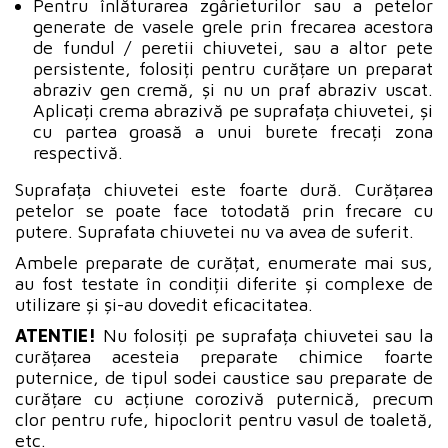
Pentru înlăturarea zgârieturilor sau a petelor
generate de vasele grele prin frecarea acestora
de fundul / peretii chiuvetei, sau a altor pete
persistente, folosiți pentru curățare un preparat
abraziv gen cremă, și nu un praf abraziv uscat.
Aplicați crema abrazivă pe suprafața chiuvetei, și
cu partea groasă a unui burete frecați zona
respectivă.
Suprafața chiuvetei este foarte dură. Curățarea
petelor se poate face totodată prin frecare cu
putere. Suprafata chiuvetei nu va avea de suferit.
Ambele preparate de curățat, enumerate mai sus,
au fost testate în condiții diferite și complexe de
utilizare și și-au dovedit eficacitatea.
ATENTIE!
Nu folosiți pe suprafața chiuvetei sau la
curățarea acesteia preparate chimice foarte
puternice, de tipul sodei caustice sau preparate de
curățare cu acțiune corozivă puternică, precum
clor pentru rufe, hipoclorit pentru vasul de toaletă,
etc.