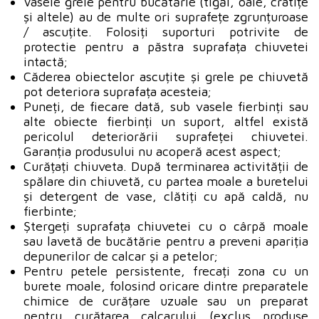
Vasele grele pentru bucătărie (tigăi, oale, cratițe
și altele) au de multe ori suprafețe zgrunțuroase
/ ascuțite. Folosiți suporturi potrivite de
protectie pentru a păstra suprafața chiuvetei
intactă;
Căderea obiectelor ascuțite și grele pe chiuvetă
pot deteriora suprafața acesteia;
Puneți, de fiecare dată, sub vasele fierbinți sau
alte obiecte fierbinți un suport, altfel există
pericolul deteriorării suprafeței chiuvetei.
Garanția produsului nu acoperă acest aspect;
Curățați chiuveta. După terminarea activității de
spălare din chiuvetă, cu partea moale a buretelui
și detergent de vase, clătiți cu apă caldă, nu
fierbinte;
Ștergeți suprafața chiuvetei cu o cârpă moale
sau lavetă de bucătărie pentru a preveni apariția
depunerilor de calcar și a petelor;
Pentru petele persistente, frecați zona cu un
burete moale, folosind oricare dintre preparatele
chimice de curățare uzuale sau un preparat
pentru curățarea calcarului (exclus produse