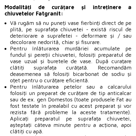
Modalități de curățare și întreținere a
chiuvetelor Fatgranit:
Vă rugăm să nu puneți vase fierbinți direct de pe
plită, pe suprafața chiuvetei - există riscul de
deteriorare a suprafetei - deformare și / sau
decolorare nedorită, chiar și fisurare.
Pentru înlăturarea murdăriei acumulate pe
fundul și pereții chiuvetei, folosiți preparatul de
vase uzual și buretele de vase. După curațare
clătiți suprafața curățată. Recomandăm
deasemenea să folosiți bicarbonat de sodiu și
oțet pentru o curățare eficientă.
Pentru înlăturarea petelor sau a calcarului
folosiți un preparat de curățare de tip anticalcar
sau de ex. gen Domestos (toate produsele Fat au
fost testate în prealabil cu acest preparat și vor
rezista fără probleme la aceste tratamente).
Aplicați preparatul pe suprafața chiuvetei,
așteptați câteva minute pentru a acționa, apoi
clătiți cu apă.