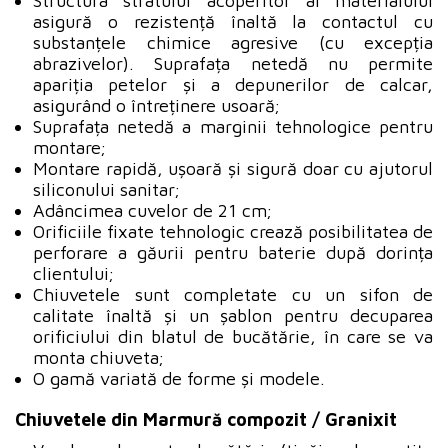
Structura stratului acoperitor al materialului
asigură o rezistență înaltă la contactul cu
substanțele chimice agresive (cu excepția
abrazivelor). Suprafața netedă nu permite
apariția petelor și a depunerilor de calcar,
asigurând o întreținere usoară;
Suprafața netedă a marginii tehnologice pentru
montare;
Montare rapidă, ușoară și sigură doar cu ajutorul
siliconului sanitar;
Adâncimea cuvelor de 21 cm;
Orificiile fixate tehnologic crează posibilitatea de
perforare a găurii pentru baterie după dorința
clientului;
Chiuvetele sunt completate cu un sifon de
calitate înaltă și un șablon pentru decuparea
orificiului din blatul de bucătărie, în care se va
monta chiuveta;
O gamă variată de forme și modele.
Chiuvetele din Marmură compozit / Granixit