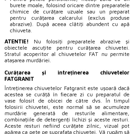
burete moale, folosind oricare dintre preparatele
chimice de curățare uzuale sau un preparat
pentru curățarea calcarului (exclus produse
abrazive). După aceea clătiți abundent cu apă
chiuveta.
ATENTIE!
Nu folosiți preparatele abrazive și
obiectele ascuțite pentru curățarea chiuvetei.
Stratul acoperitor al chiuvetelor FAT nu permite
atașarea murdăriei.
Curățarea și întreținerea chiuvetelor
FATGRANIT
Întreținerea chiuvetelor Fatgranit este ușoară dacă
acestea se curăță în fiecare zi cu preparatul de
vase folosit de obicei de către dvs. În timpul
folosirii chiuvetei, este normal să se acumuleze
murdărie generată de resturile alimentare,
combinațiile de detergenți lichizi și aceste resturi.
Aceste resturi nefiind curățate zilnic, vizual pot
apărea ca pete pe suprafața chiuvetei. Vă rugăm să