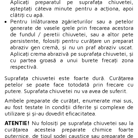
Aplicați preparatul pe suprafața chiuvetei,
așteptați câteva minute pentru a acționa, apoi
clătiți cu apă.
Pentru înlăturarea zgârieturilor sau a petelor
generate de vasele grele prin frecarea acestora
de fundul / peretii chiuvetei, sau a altor pete
persistente, folosiți pentru curățare un preparat
abraziv gen cremă, și nu un praf abraziv uscat.
Aplicați crema abrazivă pe suprafața chiuvetei, și
cu partea groasă a unui burete frecați zona
respectivă.
Suprafața chiuvetei este foarte dură. Curățarea
petelor se poate face totodată prin frecare cu
putere. Suprafata chiuvetei nu va avea de suferit.
Ambele preparate de curățat, enumerate mai sus,
au fost testate în condiții diferite și complexe de
utilizare și și-au dovedit eficacitatea.
ATENTIE!
Nu folosiți pe suprafața chiuvetei sau la
curățarea acesteia preparate chimice foarte
puternice, de tipul sodei caustice sau preparate de