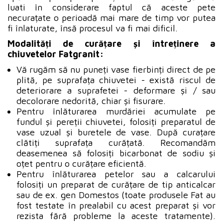
luati în considerare faptul că aceste pete
necurațate o perioadă mai mare de timp vor putea
fi înlaturate, însă procesul va fi mai dificil.
Modalități de curățare și întreținere a
chiuvetelor Fatgranit:
Vă rugăm să nu puneți vase fierbinți direct de pe
plită, pe suprafața chiuvetei - există riscul de
deteriorare a suprafetei - deformare și / sau
decolorare nedorită, chiar și fisurare.
Pentru înlăturarea murdăriei acumulate pe
fundul și pereții chiuvetei, folosiți preparatul de
vase uzual și buretele de vase. După curațare
clătiți suprafața curățată. Recomandăm
deasemenea să folosiți bicarbonat de sodiu și
oțet pentru o curățare eficientă.
Pentru înlăturarea petelor sau a calcarului
folosiți un preparat de curățare de tip anticalcar
sau de ex. gen Domestos (toate produsele Fat au
fost testate în prealabil cu acest preparat și vor
rezista fără probleme la aceste tratamente).