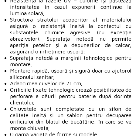
Rezistența la razele UV – culorile își păstează
intensitatea în cazul expunerii continue la
lumina solară;
Structura stratului acoperitor al materialului
asigură o rezistență înaltă la contactul cu
substanțele chimice agresive (cu excepția
abrazivelor). Suprafața netedă nu permite
apariția petelor și a depunerilor de calcar,
asigurând o întreținere usoară;
Suprafața netedă a marginii tehnologice pentru
montare;
Montare rapidă, ușoară și sigură doar cu ajutorul
siliconului sanitar;
Adâncimea cuvelor de 21 cm;
Orificiile fixate tehnologic crează posibilitatea de
perforare a găurii pentru baterie după dorința
clientului;
Chiuvetele sunt completate cu un sifon de
calitate înaltă și un șablon pentru decuparea
orificiului din blatul de bucătărie, în care se va
monta chiuveta;
O gamă variată de forme și modele.