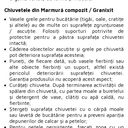
Chiuvetele din Marmură compozit / Granixit
Vasele grele pentru bucătărie (tigăi, oale, cratițe
și altele) au de multe ori suprafețe zgrunțuroase
/ ascuțite. Folosiți suporturi potrivite de
protectie pentru a păstra suprafața chiuvetei
intactă;
Căderea obiectelor ascuțite și grele pe chiuvetă
pot deteriora suprafața acesteia;
Puneți, de fiecare dată, sub vasele fierbinți sau
alte obiecte fierbinți un suport, altfel există
pericolul deteriorării suprafeței chiuvetei.
Garanția produsului nu acoperă acest aspect;
Curățați chiuveta. După terminarea activității de
spălare din chiuvetă, cu partea moale a buretelui
și detergent de vase, clătiți cu apă caldă, nu
fierbinte;
Ștergeți suprafața chiuvetei cu o cârpă moale
sau lavetă de bucătărie pentru a preveni apariția
depunerilor de calcar și a petelor;
Pentru petele persistente, frecați zona cu un