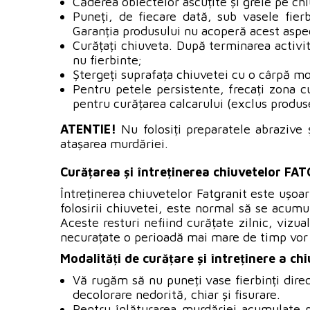
Căderea obiectelor ascuțite și grele pe ch
Puneți, de fiecare dată, sub vasele fierbi
Garanția produsului nu acoperă acest aspe
Curățați chiuveta. După terminarea activit
nu fierbinte;
Ștergeți suprafața chiuvetei cu o cârpă moa
Pentru petele persistente, frecați zona c
pentru curățarea calcarului (exclus produs
ATENTIE!
Nu folosiți preparatele abrazive 
atașarea murdăriei.
Curățarea și întreținerea chiuvetelor FA
Întreținerea chiuvetelor Fatgranit este ușoar
folosirii chiuvetei, este normal să se acumu
Aceste resturi nefiind curățate zilnic, vizu
necurațate o perioadă mai mare de timp vor pu
Modalități de curățare și întreținere a ch
Vă rugăm să nu puneți vase fierbinți direc
decolorare nedorită, chiar și fisurare.
Pentru înlăturarea murdăriei acumulate pe