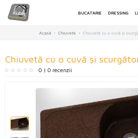
BUCATARIE
DRESSING
L
Acasă
Chiuvete
Chiuvetă cu o cuvă și scurgă
Chiuvetă cu o cuvă și scurgător
0 | 0 recenzii