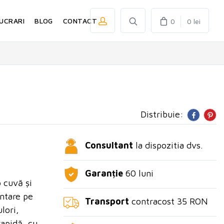
UCRARI
BLOG
CONTACT
0
0 lei
Distribuie:
Consultant
la dispozitia dvs.
Garanție
60 luni
 cuvă și
ntare pe
Transport
contracost 35 RON
lori,
rapidă, cu