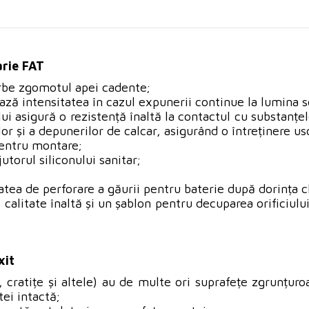
arie FAT
arbe zgomotul apei cadente;
ează intensitatea în cazul expunerii continue la lumina s
lui asigură o rezistență înaltă la contactul cu substanțe
r și a depunerilor de calcar, asigurând o întreținere us
pentru montare;
utorul siliconului sanitar;
tatea de perforare a găurii pentru baterie după dorința c
calitate înaltă și un șablon pentru decuparea orificiulu
xit
 cratițe și altele) au de multe ori suprafețe zgrunțuroa
ei intactă;