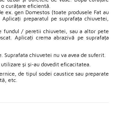
o curățare eficientă.
u de ex. gen Domestos (toate produsele Fat au
 Aplicați preparatul pe suprafața chiuvetei,
 fundul / peretii chiuvetei, sau a altor pete
scat. Aplicați crema abrazivă pe suprafața
. Suprafata chiuvetei nu va avea de suferit.
ilizare și și-au dovedit eficacitatea.
ernice, de tipul sodei caustice sau preparate
tă, etc.