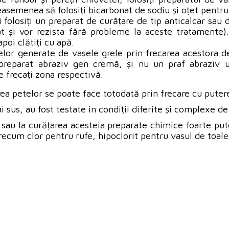
semenea să folosiți bicarbonat de sodiu și oțet pentru 
i folosiți un preparat de curățare de tip anticalcar sa
at și vor rezista fără probleme la aceste tratamente).
poi clătiți cu apă.
elor generate de vasele grele prin frecarea acestora de
n preparat abraziv gen cremă, și nu un praf abraziv u
e frecați zona respectivă.
ea petelor se poate face totodată prin frecare cu putere
s, au fost testate în condiții diferite și complexe de ut
 sau la curățarea acesteia preparate chimice foarte put
recum clor pentru rufe, hipoclorit pentru vasul de toale