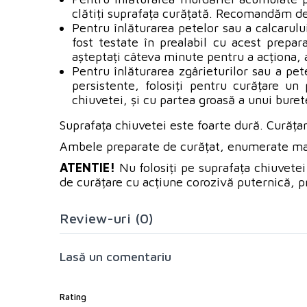
clătiți suprafața curățată. Recomandăm dea
Pentru înlăturarea petelor sau a calcarulu
fost testate în prealabil cu acest prepar
așteptați câteva minute pentru a acționa, a
Pentru înlăturarea zgârieturilor sau a pet
persistente, folosiți pentru curățare u
chiuvetei, și cu partea groasă a unui buret
Suprafața chiuvetei este foarte dură. Curățar
Ambele preparate de curățat, enumerate mai su
ATENTIE!
Nu folosiți pe suprafața chiuvetei
de curățare cu acțiune corozivă puternică, p
Review-uri (0)
Lasă un comentariu
Rating