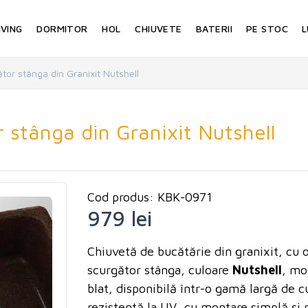
IVING
DORMITOR
HOL
CHIUVETE
BATERII
PE STOC
L
tor stânga din Granixit Nutshell
 stânga din Granixit Nutshell
Cod produs: KBK-0971
979 lei
Chiuvetă de bucătărie din granixit, cu o
scurgător stânga,
culoare
Nutshell
, mo
blat, disponibilă într-o gamă largă de cu
rezistentă la UV, cu montare simplă și 