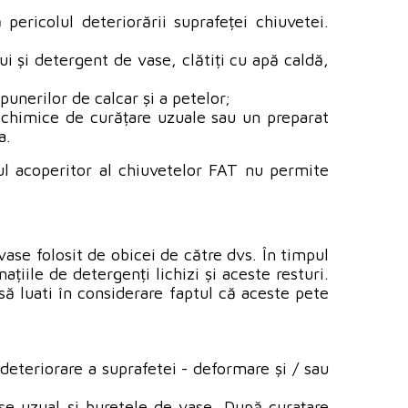
 pericolul deteriorării suprafeței chiuvetei.
i și detergent de vase, clătiți cu apă caldă,
unerilor de calcar și a petelor;
e chimice de curățare uzuale sau un preparat
a.
tul acoperitor al chiuvetelor FAT nu permite
vase folosit de obicei de către dvs. În timpul
iile de detergenți lichizi și aceste resturi.
să luati în considerare faptul că aceste pete
 deteriorare a suprafetei - deformare și / sau
ase uzual și buretele de vase. După curațare