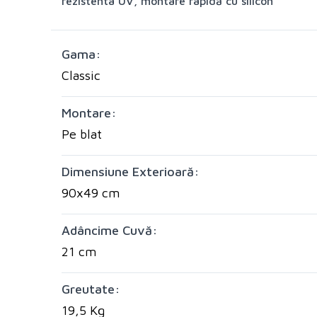
rezistenta UV, montare rapidă cu silicon
Gama:
Classic
Montare:
Pe blat
Dimensiune Exterioară:
90x49 cm
Adâncime Cuvă:
21 cm
Greutate:
19,5 Kg