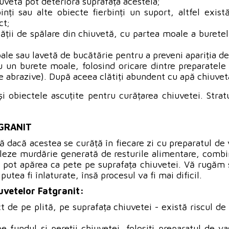
iuvetă pot deteriora suprafața acesteia;
nți sau alte obiecte fierbinți un suport, altfel există
ct;
ății de spălare din chiuvetă, cu partea moale a buretelu
le sau lavetă de bucătărie pentru a preveni apariția dep
u un burete moale, folosind oricare dintre preparatel
e abrazive). După aceea clătiți abundent cu apă chiuvet
și obiectele ascuțite pentru curățarea chiuvetei. Stra
TGRANIT
ă dacă acestea se curăță în fiecare zi cu preparatul de 
leze murdărie generată de resturile alimentare, combinaț
al pot apărea ca pete pe suprafața chiuvetei. Vă rugăm 
tea fi înlaturate, însă procesul va fi mai dificil.
iuvetelor Fatgranit:
t de pe plită, pe suprafața chiuvetei - există riscul de
 fundul și pereții chiuvetei, folosiți preparatul de v