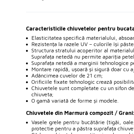
Caracteristicile chiuvetelor pentru bucat
Elasticitatea specifică materialului, abso
Rezistența la razele UV – culorile își păst
Structura stratului acoperitor al materialu
Suprafața netedă nu permite apariția petelo
Suprafața netedă a marginii tehnologice 
Montare rapidă, ușoară și sigură doar cu aj
Adâncimea cuvelor de 21 cm;
Orificiile fixate tehnologic crează posibili
Chiuvetele sunt completate cu un sifon de 
chiuveta;
O gamă variată de forme și modele.
Chiuvetele din Marmură compozit / Grani
Vasele grele pentru bucătărie (tigăi, oale,
protectie pentru a păstra suprafața chiuvet