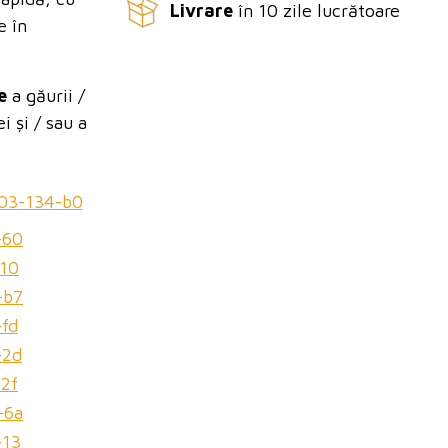
Livrare
în 10 zile lucrătoare
e în
re
a găurii /
 și / sau a