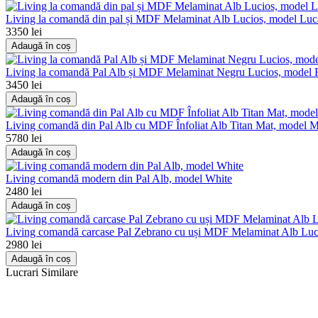
Living la comandă din pal și MDF Melaminat Alb Lucios, model Luc
3350 lei
Adaugă în coș
Living la comandă Pal Alb și MDF Melaminat Negru Lucios, model F
3450 lei
Adaugă în coș
Living comandă din Pal Alb cu MDF Înfoliat Alb Titan Mat, model M
5780 lei
Adaugă în coș
Living comandă modern din Pal Alb, model White
2480 lei
Adaugă în coș
Living comandă carcase Pal Zebrano cu uși MDF Melaminat Alb Luc
2980 lei
Adaugă în coș
Lucrari Similare