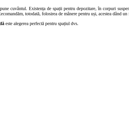
 spune cuvântul. Existența de spații pentru depozitare, în corpuri suspe
ecomandăm, totodată, folosirea de mânere pentru uși, acestea dând un fa
dă
este alegerea perfectă pentru spațiul dvs.