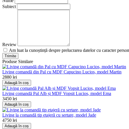
Nume
Subiect
Review
Am luat la cunoștință despre prelucrarea datelor cu caracter perso
Trimite
Produse Similare
Living comandă din Pal cu MDF Capucino Lucios, model Martin
2880 lei
Adaugă în coș
Living comandă Pal Alb și MDF Vopsit Lucios, model Ema
3450 lei
Adaugă în coș
Living la comandă tip etajeră cu sertare, model Jade
4750 lei
Adaugă în coș