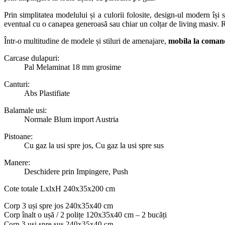
Prin simplitatea modelului și a culorii folosite, design-ul modern își
eventual cu o canapea generoasă sau chiar un colțar de living masiv. R
Într-o multitudine de modele și stiluri de amenajare,
mobila la coman
Carcase dulapuri:
Pal Melaminat 18 mm grosime
Canturi:
Abs Plastifiate
Balamale usi:
Normale Blum import Austria
Pistoane:
Cu gaz la usi spre jos, Cu gaz la usi spre sus
Manere:
Deschidere prin Impingere, Push
Cote totale LxlxH 240x35x200 cm
Corp 3 uși spre jos 240x35x40 cm
Corp înalt o ușă / 2 polițe 120x35x40 cm – 2 bucăți
Corp 3 uși spre sus 240x35x40 cm