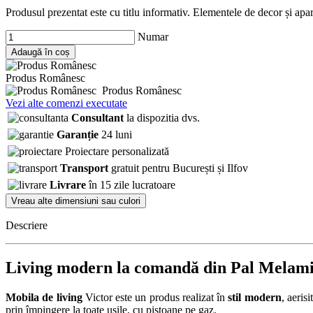
Produsul prezentat este cu titlu informativ. Elementele de decor și apar
Numar
Adaugă în coș
Produs Românesc
Produs Românesc
Vezi alte comenzi executate
Consultant
la dispozitia dvs.
Garanție
24 luni
Proiectare personalizată
Transport
gratuit pentru București și Ilfov
Livrare
în 15 zile lucratoare
Vreau alte dimensiuni sau culori
Descriere
Living modern la comandă din Pal Melamin
Mobila de living
Victor este un produs realizat în
stil modern
, aeris
prin împingere la toate ușile, cu pistoane pe gaz.