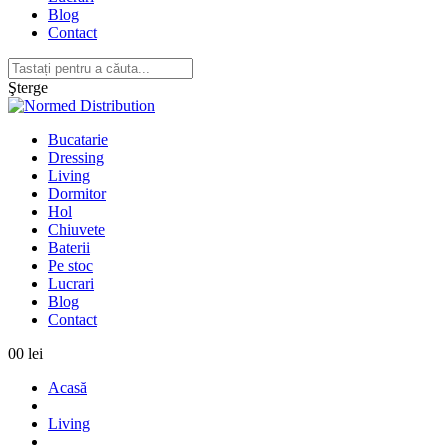
Blog
Contact
Şterge
Bucatarie
Dressing
Living
Dormitor
Hol
Chiuvete
Baterii
Pe stoc
Lucrari
Blog
Contact
0
0 lei
Acasă
Living