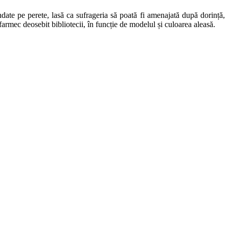
ndate pe perete, lasă ca sufrageria să poată fi amenajată după dorință,
rmec deosebit bibliotecii, în funcție de modelul și culoarea aleasă.