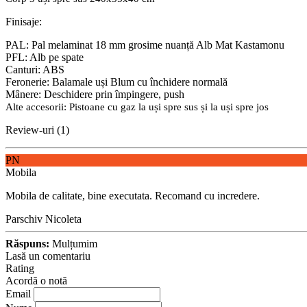
Finisaje:
PAL: Pal melaminat 18 mm grosime nuanță Alb Mat Kastamonu
PFL: Alb pe spate
Canturi: ABS
Feronerie: Balamale uși Blum cu închidere normală
Mânere: Deschidere prin împingere, push
Alte accesorii: Pistoane cu gaz la uși spre sus și la uși spre jos
Review-uri (1)
PN
Mobila
Mobila de calitate, bine executata. Recomand cu incredere.
Parschiv Nicoleta
Răspuns:
Mulțumim
Lasă un comentariu
Rating
Acordă o notă
Email