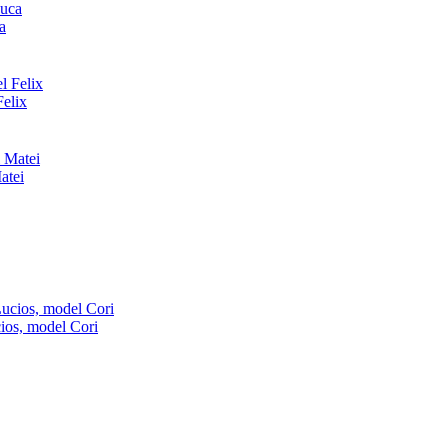
a
elix
atei
ios, model Cori