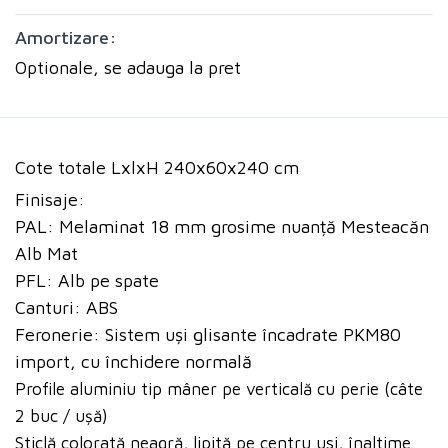
Amortizare:
Optionale, se adauga la pret
Cote totale LxlxH 240x60x240 cm
Finisaje:
PAL: Melaminat 18 mm grosime nuanță Mesteacăn
Alb Mat
PFL: Alb pe spate
Canturi: ABS
Feronerie: Sistem uși glisante încadrate PKM80
import, cu închidere normală
Profile aluminiu tip mâner pe verticală cu perie (câte
2 buc / ușă)
Sticlă colorată neagră, lipită pe centru usi, înaltime