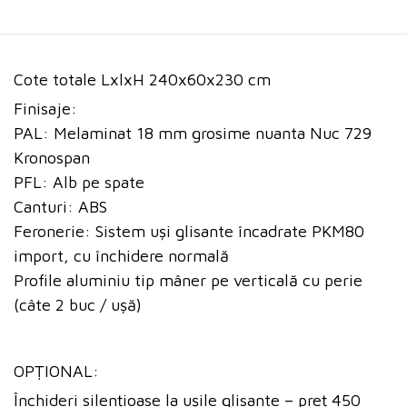
Cote totale LxlxH 240x60x230 cm
Finisaje:
PAL: Melaminat 18 mm grosime nuanta Nuc 729
Kronospan
PFL: Alb pe spate
Canturi: ABS
Feronerie: Sistem uși glisante încadrate PKM80
import, cu închidere normală
Profile aluminiu tip mâner pe verticală cu perie
(câte 2 buc / ușă)
OPȚIONAL:
Închideri silențioase la ușile glisante – preț 450