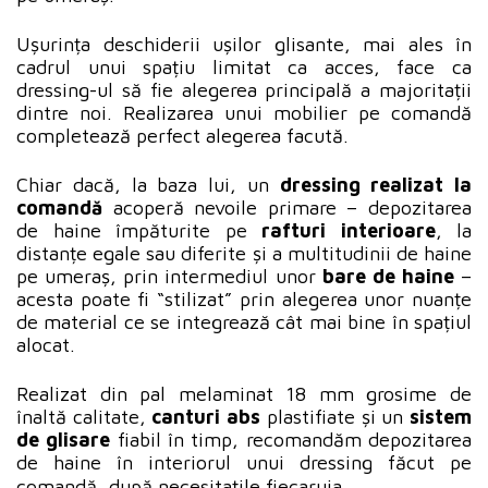
Ușurința deschiderii ușilor glisante, mai ales în
cadrul unui spațiu limitat ca acces, face ca
dressing-ul să fie alegerea principală a majoritații
dintre noi. Realizarea unui mobilier pe comandă
completează perfect alegerea facută.
Chiar dacă, la baza lui, un
dressing realizat la
comandă
acoperă nevoile primare – depozitarea
de haine împăturite pe
rafturi interioare
, la
distanțe egale sau diferite și a multitudinii de haine
pe umeraș, prin intermediul unor
bare de haine
–
acesta poate fi “
stilizat
” prin alegerea unor nuanțe
de material ce se integrează cât mai bine în spațiul
alocat.
Realizat din pal melaminat 18 mm grosime de
înaltă calitate,
canturi abs
plastifiate și un
sistem
de glisare
fiabil în timp, recomandăm depozitarea
de haine în interiorul unui dressing făcut pe
comandă, după necesitațile fiecaruia.