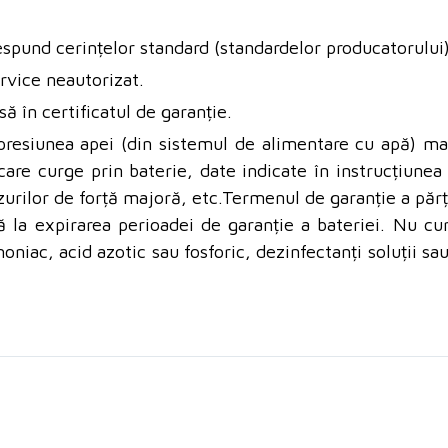
spund cerințelor standard (standardelor producatorului)
rvice neautorizat.
să în certificatul de garanție.
presiunea apei (din sistemul de alimentare cu apă) m
re curge prin baterie, date indicate în instrucțiunea d
zurilor de forță majoră, etc.
Termenul de garanție a păr
 la expirarea perioadei de garanție a bateriei. Nu cură
niac, acid azotic sau fosforic, dezinfectanți soluții sau