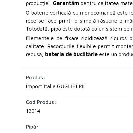
producției.
Garantăm
pentru calitatea mater
O baterie verticală cu monocomandă este idea
rece se face printr-o simplă răsucire a mâne
Totodată, pipa este dotată cu un sistem de rot
Elementele de fixare rigidizează riguros b
calitate. Racordurile flexibile permit monta
redusă,
bateria de bucătărie
este un produs
Produs:
Import Italia GUGLIELMI
Cod Produs:
12914
Pipă: