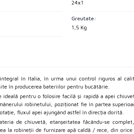
24x1
Greutate:
1,5 Kg
ntegral în Italia, în urma unui control riguros al calit
ite în producerea bateriilor pentru bucătărie.
 ideală pentru o folosire facilă și rapidă a apei chiuve
ânerului robinetului, poziționat fie în partea superioară
ație, fluxul apei ajungând astfel în direcția dorită.
ateria de chiuvetă, etanșeitatea făcându-se complet,
rea la robineții de furnizare apă caldă / rece, din ori