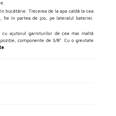
ie.
în bucătărie. Trecerea de la apa caldă la cea
 fie în partea de jos, pe lateralul bateriei.
 cu ajutorul garniturilor de cea mai înaltă
ce poziție, componente de 3/8
”. Cu o greutate
te
.