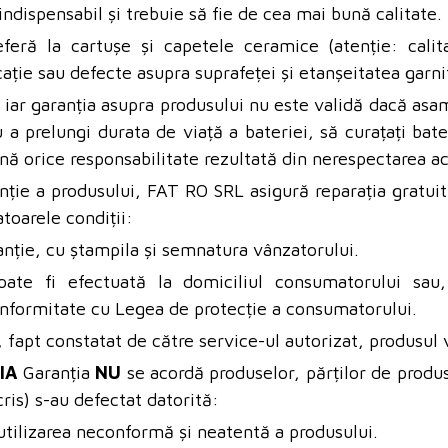
ndispensabil și trebuie să fie de cea mai bună calitate.
eferă la cartușe și capetele ceramice (atenție
:
calit
ție sau defecte asupra suprafeței și etanșeitatea garnit
iar garanția asupra produsului nu este validă dacă asamb
 prelungi durata de viață a bateriei, să curațați bate
ină orice responsabilitate rezultată din nerespectarea ac
ție a produsului, FAT RO SRL asigură reparația gratuită
toarele condiții:
anție, cu ștampila și semnatura vânzatorului.
oate fi efectuată la domiciliul consumatorului sau
 conformitate cu Legea de protecție a consumatorului.
, fapt constatat de către service-ul autorizat, produsul v
IA
Garanția
NU
se acordă produselor, părților de produ
ris) s-au defectat datorită:
utilizarea neconformă și neatentă a produsului.