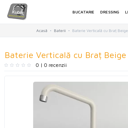
BUCATARIE
DRESSING
L
Acasă
Baterii
Baterie Verticală cu Braț Beige
Baterie Verticală cu Braț Beige
0 | 0 recenzii