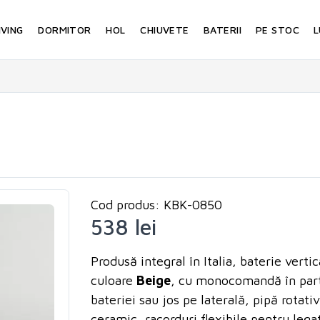
IVING
DORMITOR
HOL
CHIUVETE
BATERII
PE STOC
L
Cod produs: KBK-0850
538 lei
Produsă integral în Italia, baterie vertic
culoare
Beige
, cu monocomandă în part
bateriei sau jos pe laterală, pipă rotati
ceramic, racorduri flexibile pentru lega