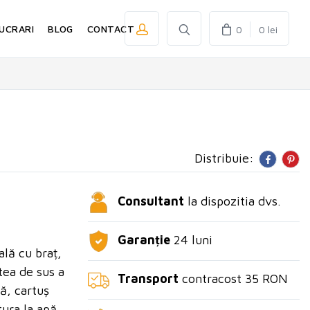
UCRARI
BLOG
CONTACT
0
0 lei
Distribuie:
Consultant
la dispozitia dvs.
Garanție
24 luni
ală cu braț,
ea de sus a
Transport
contracost 35 RON
vă, cartuș
tura la apă