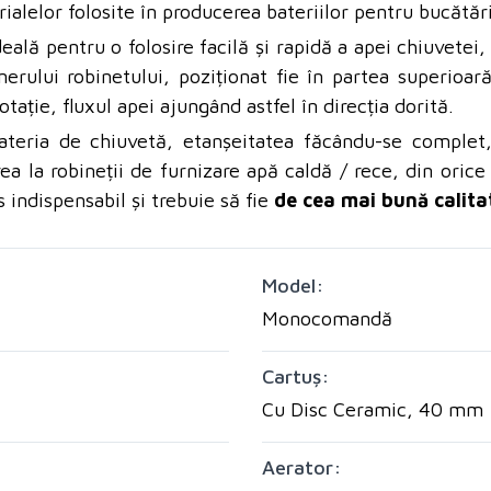
ialelor folosite în producerea bateriilor pentru bucătăr
lă pentru o folosire facilă și rapidă a apei chiuvetei, 
rului robinetului, poziționat fie în partea superioară,
ație, fluxul apei ajungând astfel în direcția dorită.
ateria de chiuvetă, etanșeitatea făcându-se complet,
rea la robineții de furnizare apă caldă / rece, din ori
 indispensabil și trebuie să fie
de cea mai bună calita
Model:
Monocomandă
Cartuș:
Cu Disc Ceramic, 40 mm
Aerator: