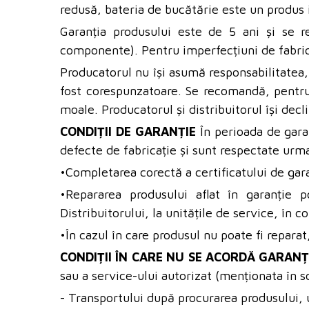
redusă, bateria de bucătărie este un produs i
Garanția produsului este de 5 ani și se r
componente). Pentru imperfecțiuni de fabrica
Producatorul nu își asumă responsabilitatea, 
fost corespunzatoare. Se recomandă, pentru a
moale. Producatorul și distribuitorul își decl
CONDIȚII DE GARANȚIE
În perioada de garan
defecte de fabricație și sunt respectate urma
•Completarea corectă a certificatului de gar
•Repararea produsului aflat în garanție p
Distribuitorului, la unitățile de service, în
•În cazul în care produsul nu poate fi reparat
CONDIȚII ÎN CARE NU SE ACORDĂ GARANȚ
sau a service-ului autorizat (menționata în sc
- Transportului după procurarea produsului, 