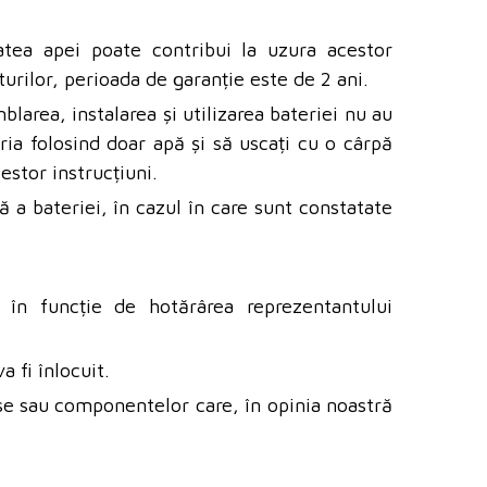
atea apei poate contribui la uzura acestor
urilor, perioada de garanție este de 2 ani.
larea, instalarea și utilizarea bateriei nu au
ria folosind doar apă și să uscați cu o cârpă
estor instrucțiuni.
 a bateriei, în cazul în care sunt constatate
, în funcție de hotărârea reprezentantului
a fi înlocuit.
se sau componentelor care, în opinia noastră