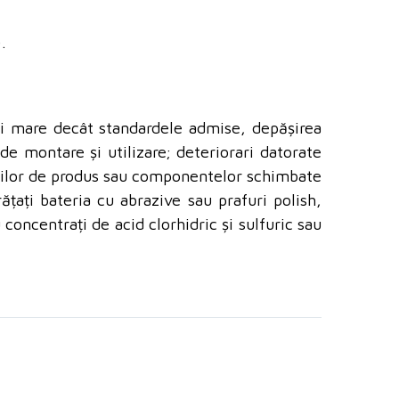
.
ai mare decât standardele admise, depășirea
e montare și utilizare; deteriorari datorate
ților de produs sau componentelor schimbate
țați bateria cu abrazive sau prafuri polish,
 concentrați de acid clorhidric și sulfuric sau